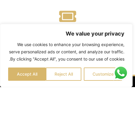
احصل على تذاكرك
We value your privacy
قم بإنشاء حساب عند الدفع واستلم تذاكرك في قسم
We use cookies to enhance your browsing experience,
"تذاكري" على موقعنا الإلكتروني. كما سيتم إرسال نسخة
serve personalized ads or content, and analyze our traffic.
من تذاكرك عبر البريد الإلكتروني.
By clicking "Accept All", you consent to our use of cookies.
Accept All
Reject All
Customize
نبذة عن "فن إن ذا صن دبي
فن إن ذا صن دبي
C/O Global Digital Solutions – FZCO
ريج. العنوان:
26580-001, مجمع الأعمال IFZA Business
Park, DDP