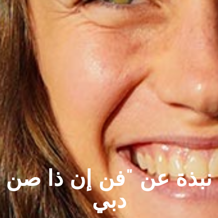
نبذة عن "فن إن ذا صن
دبي