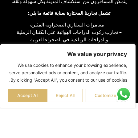
يتمكن المسافرون من استكشاف المدينة بكل سهولة وثقة.
تشمل تجاربنا المختارة بعناية فائقة ما يلي:
– مغامرات السفاري الصحراوية المثيرة
– تجارب ركوب الدراجات الهوائية على الكثبان الرملية
والدراجات الرباعية في الصحراء العربية
– رحلات اليخوت الفاخرة على طول ساحل دبي المذهل
We value your privacy
– رحلات طائرات الهليكوبتر فوق أفق دبي الشهير
– مناطق الجذب السياحي والتجارب الترفيهية المشهورة عالمياً
We use cookies to enhance your browsing experience,
serve personalized ads or content, and analyze our traffic.
تم اختيار كل تجربة لضمان استمتاع ضيوفنا بأفضل ما تقدمه
By clicking "Accept All", you consent to our use of cookies.
دبي.
Accept All
Reject All
Customize
تجارب منتقاة بعناية فائقة
نحن ندرك أن كل مسافر يختلف عن الآخر. فبعض الزوّار يأتون