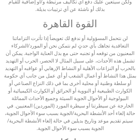
ولكن سيتعين عليك دفع أي تكاليف مرتبطة و/أو إضافية للقيام
بذلك أو ناشئة عن أي ترتيبات بديلة.
القوة القاهرة
لن نتحمل المسؤولية أو ندفع لك تعويضاً إذا تأثرت التزاماتنا
التعاقدية تجاهك بأي حدثٍ لم نتمكن نحن أو المورد/الشركاء
المعنيون من توقعه أو تجنبه حتى مع بذل العناية الواجبة. يمكن أن
تشمل هذه الأحداث، على سبيل المثال لا الحصر، الحرب أو التهديد
بالحرب أو النزاعات الأهلية أو النشاط الإرهابي أو عواقبه أو التهديد
بمثل هذا النشاط أو أعمال الشغب أو أي عمل من جانب أي حكومة
أو سلطة وطنية أو محلية أخرى بما في ذلك النزاع الصناعي أو
الكوارث الطبيعية أو النووية أو الحرائق أو الكوارث الكيميائية أو
البيولوجية أو الأحوال الجوية السيئة وجميع الأحداث المماثلة
الخارجة عن سيطرتنا أو سيطرة المورد (الموردين) المعنيين. في
حالة إلغاء أحد الأنشطة البحرية/الجوية بسبب سوء الأحوال الجوية،
سيتم تقديم موعد وتاريخ بديلين في حالة إلغاء الأنشطة البحرية/
الجوية بسبب سوء الأحوال الجوية.