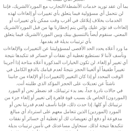
بما أن عقد توريد خدمات الأنشطة/التجارب مع المورد/الشريك، فإننا
لن نتحمل أي مسؤولية فيما يتعلق بأي تغييرات أو إلغاءات لهذه
الخدمات بخلاف إبلاغك في أقرب وقت ممكن بأي تغييرات أو
إلغاءات قد تؤثر عليك والتي يتم إخطارنا بها من قبل المورد/الشريك
المعني. سنقوم أيضاً بالتنسيق بينك وبين المورد/الشريك فيما يتعلق
بأي ترتيبات بديلة قد يقدمها.
ما ورد أعلاه يحدد الحد الأقصى لمسؤوليتنا عن التغييرات والإلغاءات
ونأسف لأننا لا نستطيع تغطية أي نفقات أو خسائر قد تتكبدها نتيجة
أي تغيير أو إلغاء. لن تكون الخيارات المذكورة أعلاه متاحة إذا أجرينا
تغييراً طفيفاً أو ألغينا الحجز نتيجةً لعدم قيامك بالدفع الكامل في
الوقت المحدد أو إذا كان التغيير (التغييرات) أو الإلغاء من جانبنا
ناشئاً عن تعديلات على الحجز المؤكد الذي طلبته أنت.
في حالات نادرة جداً، بعد بدء ترتيباتك، قد نضطر نحن أو المورد
(الموردون) الخاص بك بسبب قوة قاهرة إلى تغيير أو إلغاء جزء من
ترتيباتك أو كلها. إذا حدث ذلك، فإننا نأسف لعدم قدرتنا نحن أو
المورد (الموردين) الذين تتعامل معهم على استرداد أي مبالغ
مدفوعة أو دفع أي تعويضات لك أو تغطية أي خسائر أو نفقات
تتكبدها نتيجة لذلك. سنحاول مساعدتك في تأمين ترتيبات بديلة