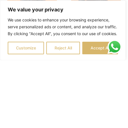
We value your privacy
2-ЧАСОВОЙ ТУР НА
2-ЧАСОВОЙ ТУР НА
We use cookies to enhance your browsing experience,
4-МЕСТНЫХ БАГГИ
ДВУХМЕСТНЫХ БАГГИ
serve personalized ads or content, and analyze our traffic.
POLARIS
POLARIS
By clicking "Accept All", you consent to our use of cookies.
READ MORE
READ MORE
Customize
Reject All
Accept All
ДВУХЧАСОВОЙ
КОМБО ИЗ 1-
ДВУХМЕСТНЫЙ ТУР
ЧАСОВОГО
НА БАГГИ CAN-AM
КВАДРОЦИКЛА И 1-
ЧАСОВОГО БАГГИ